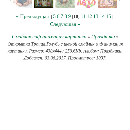
« Предыдущая
5
6
7
8
9
11
12
13
14
15
|
[
10
]
|
Следующая »
Смайлик гиф анимация картинки
Праздники
»
»
Открытка Троица.Голубь с иконой смайлик гиф анимация
картинки. Размер: 438x444 / 259.6Kb. Альбом: Праздники.
Добавлен: 03.06.2017. Просмотров: 1037.