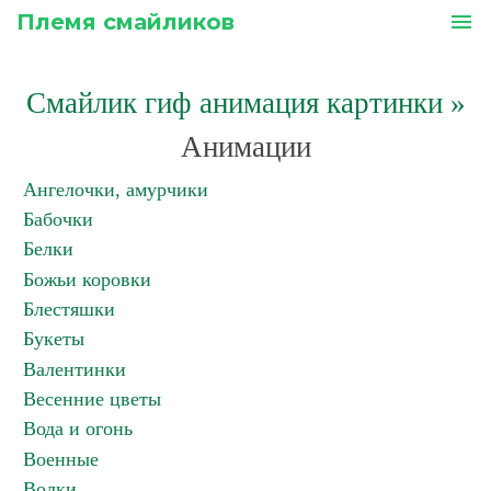
Племя смайликов
menu
Смайлик гиф анимация картинки
»
Анимации
Ангелочки, амурчики
Бабочки
Белки
Божьи коровки
Блестяшки
Букеты
Валентинки
Весенние цветы
Вода и огонь
Военные
Волки