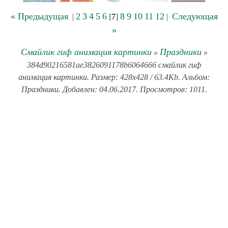
« Предыдущая
2
3
4
5
6
8
9
10
11
12
Следующая
|
[
7
]
|
»
Смайлик гиф анимация картинки
Праздники
»
»
384d90216581ae3826091178b6064666 смайлик гиф
анимация картинки. Размер: 428x428 / 63.4Kb. Альбом:
Праздники. Добавлен: 04.06.2017. Просмотров: 1011.