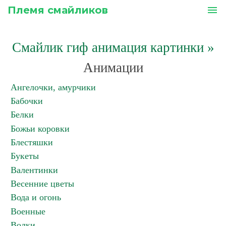
Племя смайликов
menu
Смайлик гиф анимация картинки
»
Анимации
Ангелочки, амурчики
Бабочки
Белки
Божьи коровки
Блестяшки
Букеты
Валентинки
Весенние цветы
Вода и огонь
Военные
Волки