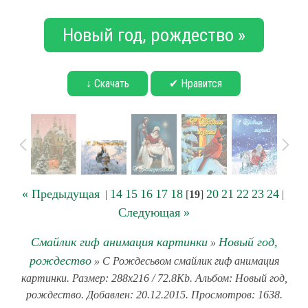
Новый год, рождество »
↓ Скачать
✔ Нравится
« Предыдущая
14
15
16
17
18
20
21
22
23
24
|
[
19
]
|
Следующая »
Смайлик гиф анимация картинки
Новый год,
»
рождество
» С Рождесьвом смайлик гиф анимация
картинки. Размер: 288x216 / 72.8Kb. Альбом: Новый год,
рождество. Добавлен: 20.12.2015. Просмотров: 1638.