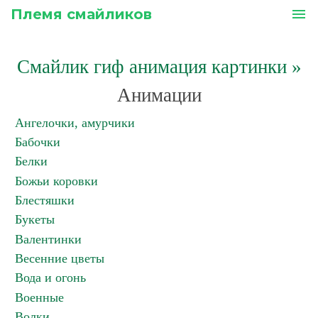
Племя смайликов
menu
Смайлик гиф анимация картинки
»
Анимации
Ангелочки, амурчики
Бабочки
Белки
Божьи коровки
Блестяшки
Букеты
Валентинки
Весенние цветы
Вода и огонь
Военные
Волки