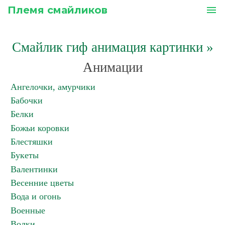
Племя смайликов
menu
Смайлик гиф анимация картинки
»
Анимации
Ангелочки, амурчики
Бабочки
Белки
Божьи коровки
Блестяшки
Букеты
Валентинки
Весенние цветы
Вода и огонь
Военные
Волки