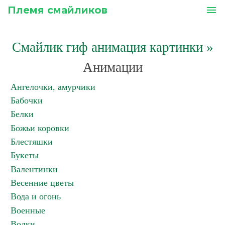
Племя смайликов
menu
Смайлик гиф анимация картинки
»
Анимации
Ангелочки, амурчики
Бабочки
Белки
Божьи коровки
Блестяшки
Букеты
Валентинки
Весенние цветы
Вода и огонь
Военные
Волки