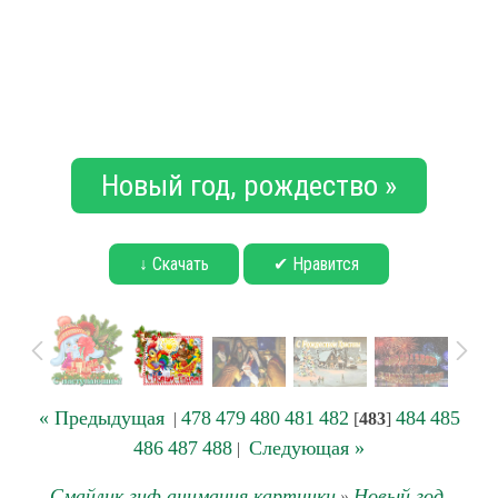
Новый год, рождество »
↓ Скачать
✔ Нравится
« Предыдущая
478
479
480
481
482
484
485
|
[
483
]
486
487
488
Следующая »
|
Смайлик гиф анимация картинки
Новый год,
»