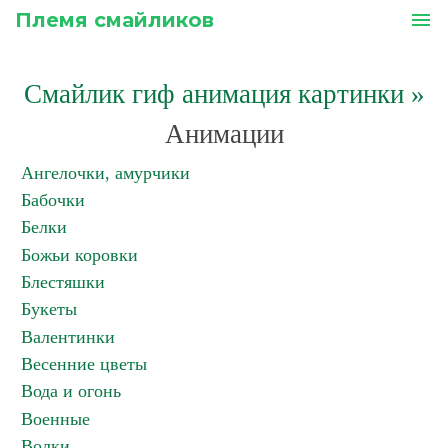
Племя смайликов
menu
Смайлик гиф анимация картинки
»
Анимации
Ангелочки, амурчики
Бабочки
Белки
Божьи коровки
Блестяшки
Букеты
Валентинки
Весенние цветы
Вода и огонь
Военные
Волки