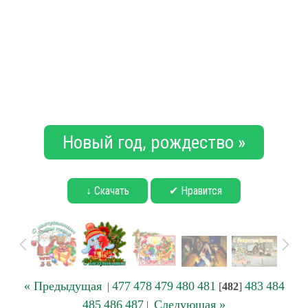
Новый год, рождество »
↓ Скачать
✔ Нравится
« Предыдущая
477
478
479
480
481
483
484
|
[
482
]
485
486
487
Следующая »
|