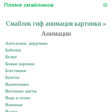
Племя смайликов
menu
Смайлик гиф анимация картинки
»
Анимации
Ангелочки, амурчики
Бабочки
Белки
Божьи коровки
Блестяшки
Букеты
Валентинки
Весенние цветы
Вода и огонь
Военные
Волки