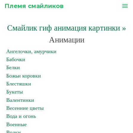
Племя смайликов
menu
Смайлик гиф анимация картинки
»
Анимации
Ангелочки, амурчики
Бабочки
Белки
Божьи коровки
Блестяшки
Букеты
Валентинки
Весенние цветы
Вода и огонь
Военные
Волки