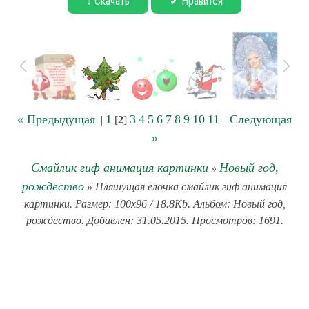
↓ Скачать
✔ Нравится
« Предыдущая
1
3
4
5
6
7
8
9
10
11
Следующая
|
[
2
]
|
»
Смайлик гиф анимация картинки
Новый год,
»
рождество
» Пляшущая ёлочка смайлик гиф анимация
картинки. Размер: 100x96 / 18.8Kb. Альбом: Новый год,
рождество. Добавлен: 31.05.2015. Просмотров: 1691.