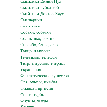
Смайлики Винни Пух
Смайлики Губка Боб
Смайлики Доктор Хаус
Смешарики
Снеговики
Собаки, собачки
Солнышко, солнце
Спасибо, благодарю
Танцы и музыка
Телевизор, телефон
Тигр, тигренок, тигрица
Украшения
Фантастические существа
Фея, эльфы, нимфы
Фильмы, артисты
Флаги, гербы
Фрукты, ягоды
Хомяки