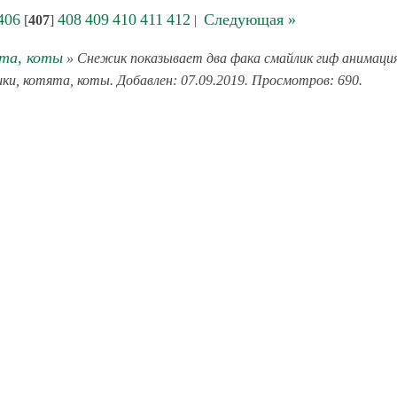
406
408
409
410
411
412
Следующая »
[
407
]
|
та, коты
» Снежик показывает два фака смайлик гиф анимаци
шки, котята, коты. Добавлен: 07.09.2019. Просмотров: 690.