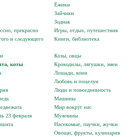
Ёжики
Зайчики
Зодиак
ассно, прекрасно
Игры, отдых, путешествия
того и следующего
Книги, библиотека
ки
Козы, овцы
ята, коты
Крокодилы, лягушки, змеи
а
Лошади, кони
Любовь и поцелуи
рия
Люди и повседневность
ведь
Машины
едвежата
Мир вокруг нас
ь 23 февраля
Мужчины
ышата
Насекомые, паучки, жучки
Овощи, фрукты, кулинария