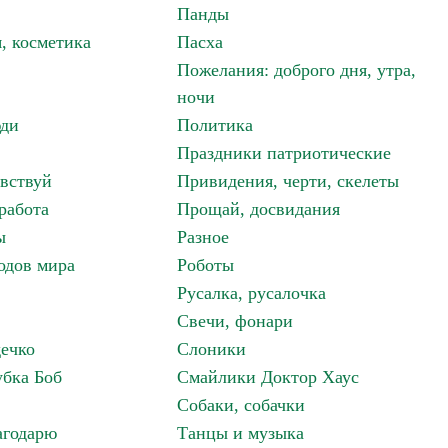
Панды
, косметика
Пасха
Пожелания: доброго дня, утра,
ночи
ди
Политика
Праздники патриотические
авствуй
Привидения, черти, скелеты
работа
Прощай, досвидания
ы
Разное
одов мира
Роботы
Русалка, русалочка
Свечи, фонари
дечко
Слоники
бка Боб
Смайлики Доктор Хаус
Собаки, собачки
агодарю
Танцы и музыка