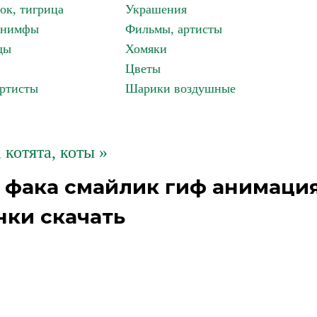
ок, тигрица
Украшения
, нимфы
Фильмы, артисты
ды
Хомяки
Цветы
артисты
Шарики воздушные
 котята, коты »
 фака смайлик гиф анимаци
нки скачать