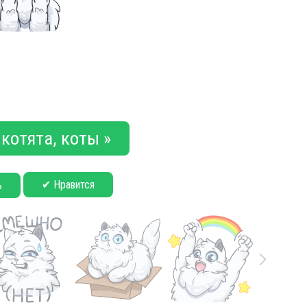
котята, коты »
✔ Нравится
ь