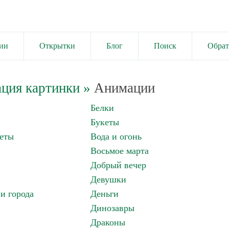
ии
Открытки
Блог
Поиск
Обрат
ция картинки
»
Анимации
Белки
Букеты
еты
Вода и огонь
Восьмое марта
Добрый вечер
Девушки
и города
Деньги
Динозавры
Драконы