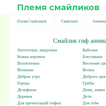
Племя смайликов
Племя Смайликов
Смайлики
Анимац
Смайлик гиф анима
Ангелочки, амурчики
Бабочки
Божьи коровки
Блестяшки
Валентинки
Весенние цв
Военные
Волки
Доброе утро
Доброго дня
Города
Грибы
Дельфины
Дома, замки 
Деревья
Дети
Для презентаций гифки
Для тебя