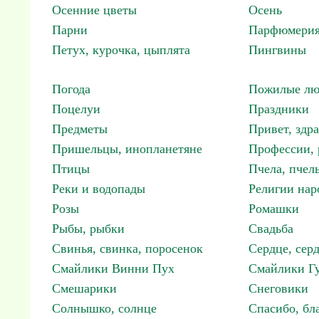
Осенние цветы
Осень
Парни
Парфюмерия
Петух, курочка, цыплята
Пингвины
Погода
Пожилые лю
Поцелуи
Праздники
Предметы
Привет, здр
Пришельцы, инопланетяне
Профессии, 
Птицы
Пчела, пчел
Реки и водопады
Религии нар
Розы
Ромашки
Рыбы, рыбки
Свадьба
Свинья, свинка, поросенок
Сердце, сер
Смайлики Винни Пух
Смайлики Гу
Смешарики
Снеговики
Солнышко, солнце
Спасибо, бл