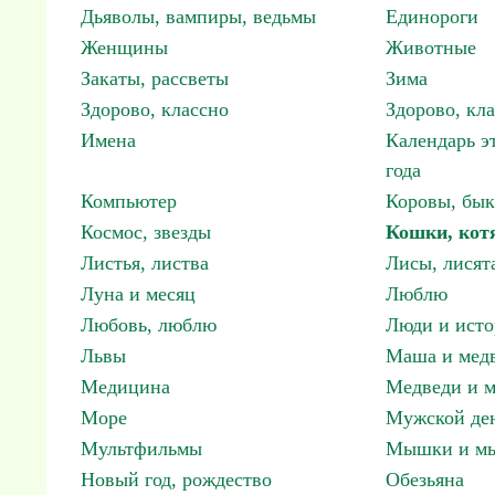
Дьяволы, вампиры, ведьмы
Единороги
Женщины
Животные
Закаты, рассветы
Зима
Здорово, классно
Здорово, кл
Имена
Календарь э
года
Компьютер
Коровы, бы
Космос, звезды
Кошки, кот
Листья, листва
Лисы, лисят
Луна и месяц
Люблю
Любовь, люблю
Люди и исто
Львы
Маша и мед
Медицина
Медведи и м
Море
Мужской ден
Мультфильмы
Мышки и м
Новый год, рождество
Обезьяна