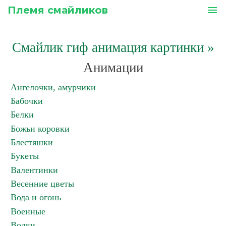
Племя смайликов
menu
Смайлик гиф анимация картинки
»
Анимации
Ангелочки, амурчики
Бабочки
Белки
Божьи коровки
Блестяшки
Букеты
Валентинки
Весенние цветы
Вода и огонь
Военные
Волки