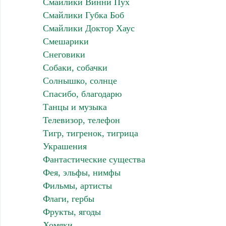
Смайлики Винни Пух
Смайлики Губка Боб
Смайлики Доктор Хаус
Смешарики
Снеговики
Собаки, собачки
Солнышко, солнце
Спасибо, благодарю
Танцы и музыка
Телевизор, телефон
Тигр, тигренок, тигрица
Украшения
Фантастические существа
Фея, эльфы, нимфы
Фильмы, артисты
Флаги, гербы
Фрукты, ягоды
Хомяки