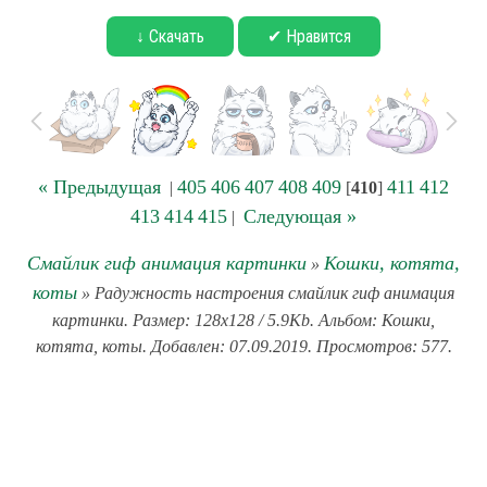
↓ Скачать
✔ Нравится
« Предыдущая
405
406
407
408
409
411
412
|
[
410
]
413
414
415
Следующая »
|
Смайлик гиф анимация картинки
Кошки, котята,
»
коты
» Радужность настроения смайлик гиф анимация
картинки. Размер: 128x128 / 5.9Kb. Альбом: Кошки,
котята, коты. Добавлен: 07.09.2019. Просмотров: 577.