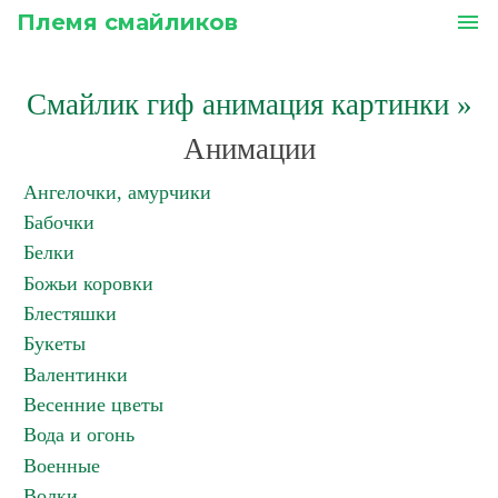
Племя смайликов
menu
Смайлик гиф анимация картинки
»
Анимации
Ангелочки, амурчики
Бабочки
Белки
Божьи коровки
Блестяшки
Букеты
Валентинки
Весенние цветы
Вода и огонь
Военные
Волки