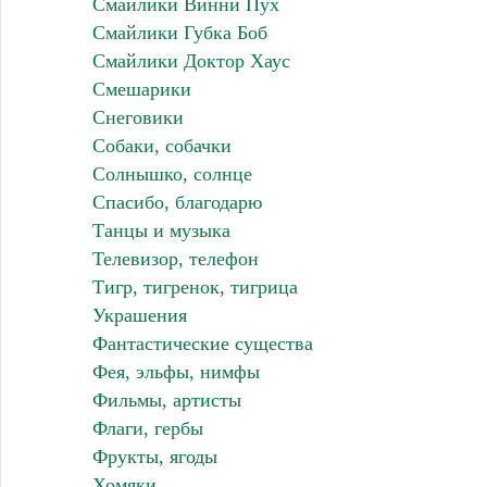
Смайлики Винни Пух
Смайлики Губка Боб
Смайлики Доктор Хаус
Смешарики
Снеговики
Собаки, собачки
Солнышко, солнце
Спасибо, благодарю
Танцы и музыка
Телевизор, телефон
Тигр, тигренок, тигрица
Украшения
Фантастические существа
Фея, эльфы, нимфы
Фильмы, артисты
Флаги, гербы
Фрукты, ягоды
Хомяки