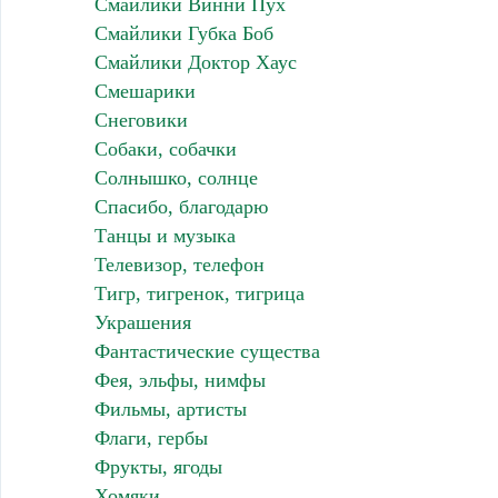
Смайлики Винни Пух
Смайлики Губка Боб
Смайлики Доктор Хаус
Смешарики
Снеговики
Собаки, собачки
Солнышко, солнце
Спасибо, благодарю
Танцы и музыка
Телевизор, телефон
Тигр, тигренок, тигрица
Украшения
Фантастические существа
Фея, эльфы, нимфы
Фильмы, артисты
Флаги, гербы
Фрукты, ягоды
Хомяки