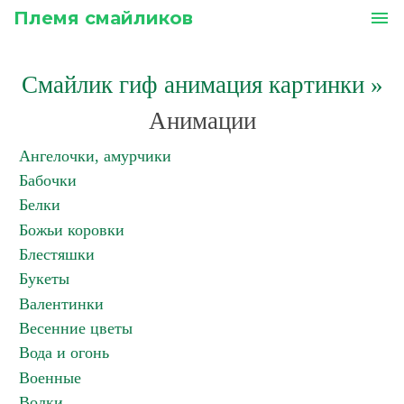
Племя смайликов
menu
Смайлик гиф анимация картинки
»
Анимации
Ангелочки, амурчики
Бабочки
Белки
Божьи коровки
Блестяшки
Букеты
Валентинки
Весенние цветы
Вода и огонь
Военные
Волки