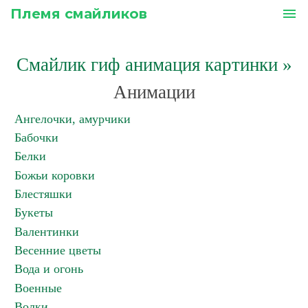
Племя смайликов
menu
Смайлик гиф анимация картинки
»
Анимации
Ангелочки, амурчики
Бабочки
Белки
Божьи коровки
Блестяшки
Букеты
Валентинки
Весенние цветы
Вода и огонь
Военные
Волки