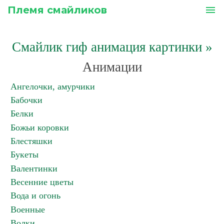
Племя смайликов
menu
Смайлик гиф анимация картинки
»
Анимации
Ангелочки, амурчики
Бабочки
Белки
Божьи коровки
Блестяшки
Букеты
Валентинки
Весенние цветы
Вода и огонь
Военные
Волки