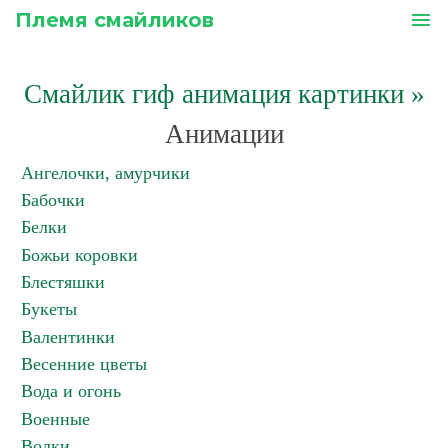
Племя смайликов
menu
Смайлик гиф анимация картинки
»
Анимации
Ангелочки, амурчики
Бабочки
Белки
Божьи коровки
Блестяшки
Букеты
Валентинки
Весенние цветы
Вода и огонь
Военные
Волки