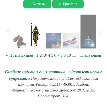
↓ Скачать
✔ Нравится
« Предыдущая
1
2
4
5
6
7
8
9
10
11
Следующая
|
[
3
]
|
»
Смайлик гиф анимация картинки
Фантастические
»
существа
» Покровительница смайлик гиф анимация
картинки. Размер: 60x111 / 46.8Kb. Альбом:
Фантастические существа. Добавлен: 28.05.2015.
Просмотров: 1174.