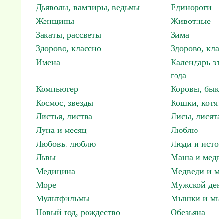
Дьяволы, вампиры, ведьмы
Единороги
Женщины
Животные
Закаты, рассветы
Зима
Здорово, классно
Здорово, кл
Имена
Календарь э
года
Компьютер
Коровы, бы
Космос, звезды
Кошки, котя
Листья, листва
Лисы, лисят
Луна и месяц
Люблю
Любовь, люблю
Люди и исто
Львы
Маша и мед
Медицина
Медведи и м
Море
Мужской ден
Мультфильмы
Мышки и м
Новый год, рождество
Обезьяна