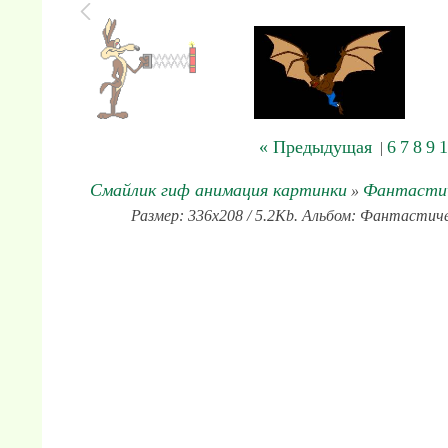
« Предыдущая
6
7
8
9
1
|
Смайлик гиф анимация картинки
Фантастич
»
Размер: 336x208 / 5.2Kb. Альбом: Фантастиче