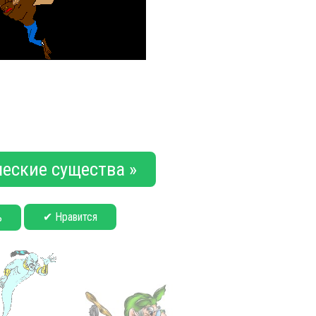
еские существа »
✔ Нравится
ь