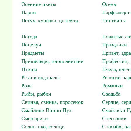
Осенние цветы
Осень
Парни
Парфюмерия
Петух, курочка, цыплята
Пингвины
Погода
Пожилые лю
Поцелуи
Праздники
Предметы
Привет, здр
Пришельцы, инопланетяне
Профессии, 
Птицы
Пчела, пчел
Реки и водопады
Религии нар
Розы
Ромашки
Рыбы, рыбки
Свадьба
Свинья, свинка, поросенок
Сердце, сер
Смайлики Винни Пух
Смайлики Гу
Смешарики
Снеговики
Солнышко, солнце
Спасибо, бл