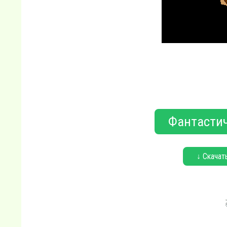
Фантастич
↓ Скачат