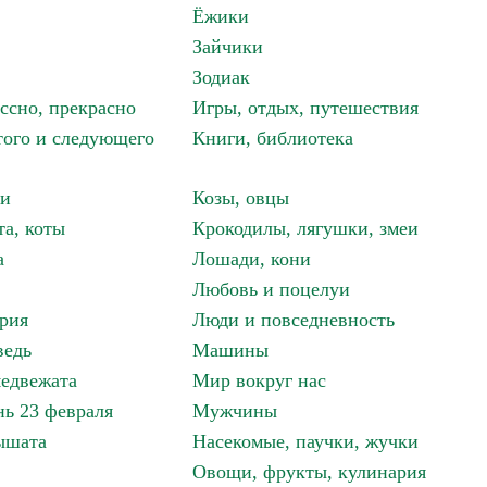
Ёжики
Зайчики
Зодиак
ассно, прекрасно
Игры, отдых, путешествия
того и следующего
Книги, библиотека
ки
Козы, овцы
та, коты
Крокодилы, лягушки, змеи
а
Лошади, кони
Любовь и поцелуи
рия
Люди и повседневность
ведь
Машины
едвежата
Мир вокруг нас
ь 23 февраля
Мужчины
ышата
Насекомые, паучки, жучки
Овощи, фрукты, кулинария