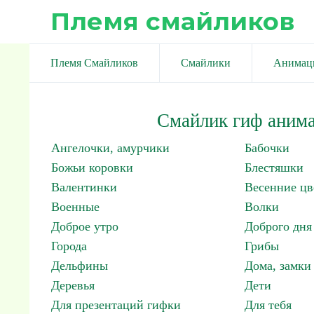
Племя смайликов
Племя Смайликов
Смайлики
Анимац
Смайлик гиф анима
Ангелочки, амурчики
Бабочки
Божьи коровки
Блестяшки
Валентинки
Весенние цв
Военные
Волки
Доброе утро
Доброго дня
Города
Грибы
Дельфины
Дома, замки 
Деревья
Дети
Для презентаций гифки
Для тебя