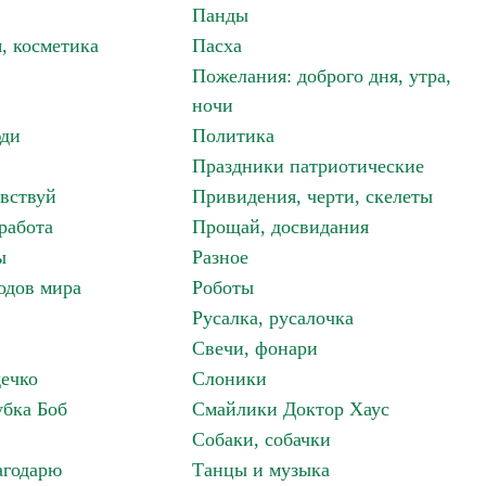
Панды
, косметика
Пасха
Пожелания: доброго дня, утра,
ночи
ди
Политика
Праздники патриотические
авствуй
Привидения, черти, скелеты
работа
Прощай, досвидания
ы
Разное
одов мира
Роботы
Русалка, русалочка
Свечи, фонари
дечко
Слоники
бка Боб
Смайлики Доктор Хаус
Собаки, собачки
агодарю
Танцы и музыка