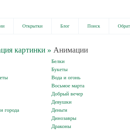
ии
Открытки
Блог
Поиск
Обрат
ция картинки
»
Анимации
Белки
Букеты
еты
Вода и огонь
Восьмое марта
Добрый вечер
Девушки
и города
Деньги
Динозавры
Драконы