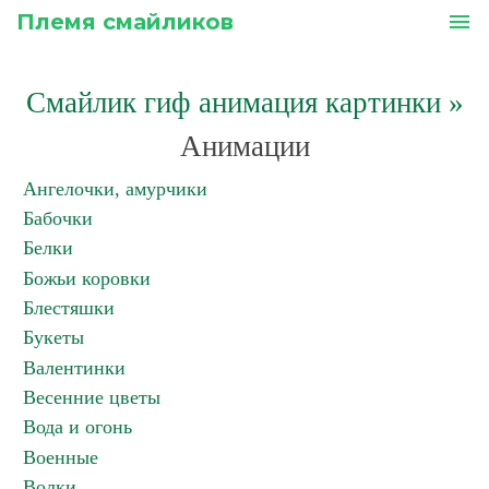
Племя смайликов
menu
Смайлик гиф анимация картинки
»
Анимации
Ангелочки, амурчики
Бабочки
Белки
Божьи коровки
Блестяшки
Букеты
Валентинки
Весенние цветы
Вода и огонь
Военные
Волки