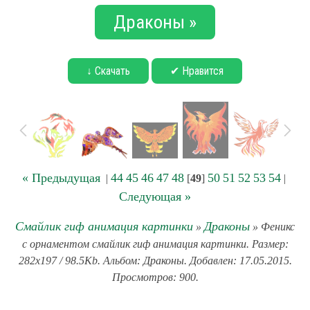
Драконы »
↓ Скачать
✔ Нравится
« Предыдущая
44
45
46
47
48
50
51
52
53
54
|
[
49
]
|
Следующая »
Смайлик гиф анимация картинки
Драконы
»
» Феникс
с орнаментом смайлик гиф анимация картинки. Размер:
282x197 / 98.5Kb. Альбом: Драконы. Добавлен: 17.05.2015.
Просмотров: 900.