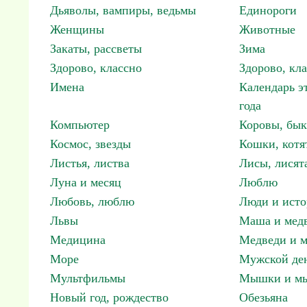
Дьяволы, вампиры, ведьмы
Единороги
Женщины
Животные
Закаты, рассветы
Зима
Здорово, классно
Здорово, кл
Имена
Календарь э
года
Компьютер
Коровы, бы
Космос, звезды
Кошки, котя
Листья, листва
Лисы, лисят
Луна и месяц
Люблю
Любовь, люблю
Люди и исто
Львы
Маша и мед
Медицина
Медведи и м
Море
Мужской ден
Мультфильмы
Мышки и м
Новый год, рождество
Обезьяна