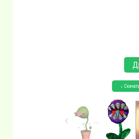
Д
↓ Скачат