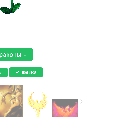
раконы »
✔ Нравится
ь