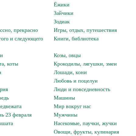
Ёжики
Зайчики
Зодиак
ассно, прекрасно
Игры, отдых, путешествия
того и следующего
Книги, библиотека
ки
Козы, овцы
та, коты
Крокодилы, лягушки, змеи
а
Лошади, кони
Любовь и поцелуи
рия
Люди и повседневность
ведь
Машины
едвежата
Мир вокруг нас
ь 23 февраля
Мужчины
ышата
Насекомые, паучки, жучки
Овощи, фрукты, кулинария