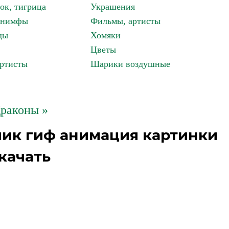
ок, тигрица
Украшения
, нимфы
Фильмы, артисты
ды
Хомяки
Цветы
артисты
Шарики воздушные
раконы »
лик гиф анимация картинки
качать