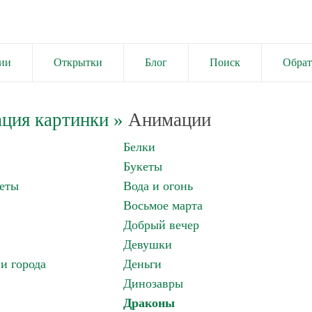
ии
Открытки
Блог
Поиск
Обрат
ция картинки
»
Анимации
Белки
Букеты
еты
Вода и огонь
Восьмое марта
Добрый вечер
Девушки
и города
Деньги
Динозавры
Драконы