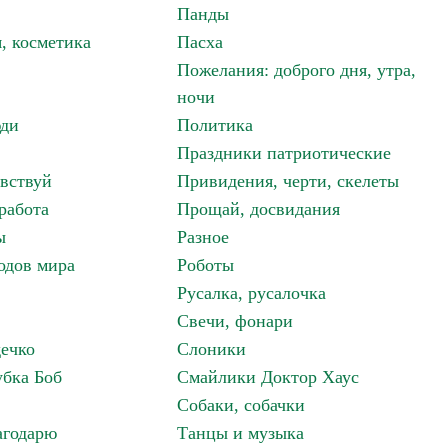
Панды
, косметика
Пасха
Пожелания: доброго дня, утра,
ночи
ди
Политика
Праздники патриотические
авствуй
Привидения, черти, скелеты
работа
Прощай, досвидания
ы
Разное
одов мира
Роботы
Русалка, русалочка
Свечи, фонари
дечко
Слоники
бка Боб
Смайлики Доктор Хаус
Собаки, собачки
агодарю
Танцы и музыка