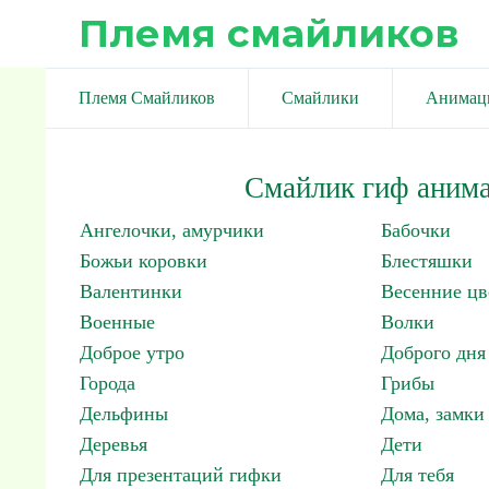
Племя смайликов
Племя Смайликов
Смайлики
Анимац
Смайлик гиф анима
Ангелочки, амурчики
Бабочки
Божьи коровки
Блестяшки
Валентинки
Весенние цв
Военные
Волки
Доброе утро
Доброго дня
Города
Грибы
Дельфины
Дома, замки 
Деревья
Дети
Для презентаций гифки
Для тебя