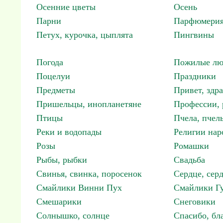
Осенние цветы
Осень
Парни
Парфюмерия
Петух, курочка, цыплята
Пингвины
Погода
Пожилые лю
Поцелуи
Праздники
Предметы
Привет, здр
Пришельцы, инопланетяне
Профессии, 
Птицы
Пчела, пчел
Реки и водопады
Религии нар
Розы
Ромашки
Рыбы, рыбки
Свадьба
Свинья, свинка, поросенок
Сердце, сер
Смайлики Винни Пух
Смайлики Гу
Смешарики
Снеговики
Солнышко, солнце
Спасибо, бл