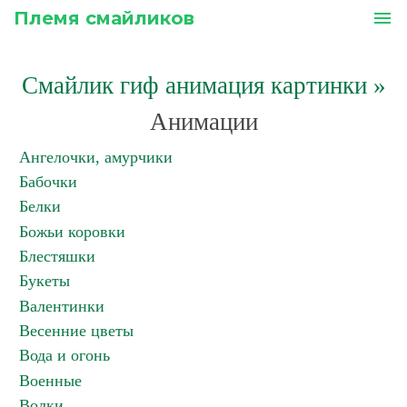
Племя смайликов
menu
Смайлик гиф анимация картинки
»
Анимации
Ангелочки, амурчики
Бабочки
Белки
Божьи коровки
Блестяшки
Букеты
Валентинки
Весенние цветы
Вода и огонь
Военные
Волки