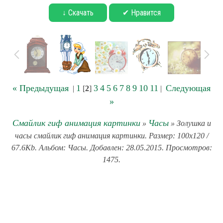
↓ Скачать
✔ Нравится
« Предыдущая
1
3
4
5
6
7
8
9
10
11
Следующая
|
[
2
]
|
»
Смайлик гиф анимация картинки
Часы
»
» Золушка и
часы смайлик гиф анимация картинки. Размер: 100x120 /
67.6Kb. Альбом: Часы. Добавлен: 28.05.2015. Просмотров:
1475.