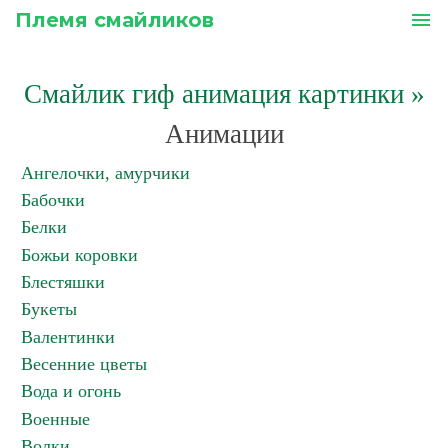
Племя смайликов
menu
Смайлик гиф анимация картинки
»
Анимации
Ангелочки, амурчики
Бабочки
Белки
Божьи коровки
Блестяшки
Букеты
Валентинки
Весенние цветы
Вода и огонь
Военные
Волки