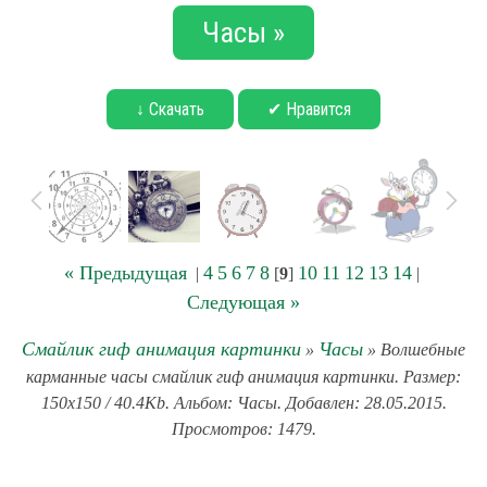
Часы »
↓ Скачать
✔ Нравится
« Предыдущая
4
5
6
7
8
10
11
12
13
14
|
[
9
]
|
Следующая »
Смайлик гиф анимация картинки
Часы
»
» Волшебные
карманные часы смайлик гиф анимация картинки. Размер:
150x150 / 40.4Kb. Альбом: Часы. Добавлен: 28.05.2015.
Просмотров: 1479.