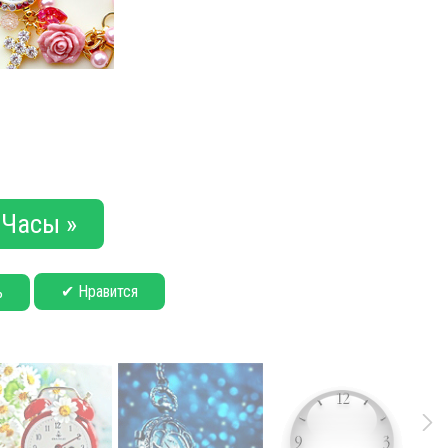
Часы »
✔ Нравится
ь