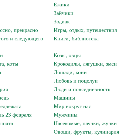
Ёжики
Зайчики
Зодиак
ассно, прекрасно
Игры, отдых, путешествия
того и следующего
Книги, библиотека
ки
Козы, овцы
та, коты
Крокодилы, лягушки, змеи
а
Лошади, кони
Любовь и поцелуи
рия
Люди и повседневность
ведь
Машины
едвежата
Мир вокруг нас
ь 23 февраля
Мужчины
ышата
Насекомые, паучки, жучки
Овощи, фрукты, кулинария