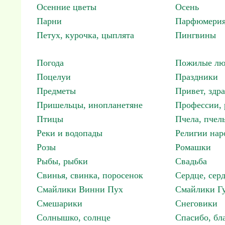
Осенние цветы
Осень
Парни
Парфюмерия
Петух, курочка, цыплята
Пингвины
Погода
Пожилые лю
Поцелуи
Праздники
Предметы
Привет, здр
Пришельцы, инопланетяне
Профессии, 
Птицы
Пчела, пчел
Реки и водопады
Религии нар
Розы
Ромашки
Рыбы, рыбки
Свадьба
Свинья, свинка, поросенок
Сердце, сер
Смайлики Винни Пух
Смайлики Гу
Смешарики
Снеговики
Солнышко, солнце
Спасибо, бл