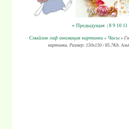
« Предыдущая
8
9
10
11
|
Смайлик гиф анимация картинки
Часы
»
» Гл
картинки. Размер: 150x150 / 85.7Kb. Аль