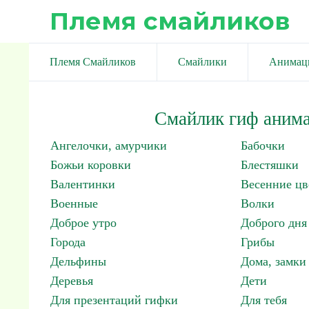
Племя смайликов
Племя Смайликов
Смайлики
Анимац
Смайлик гиф анима
Ангелочки, амурчики
Бабочки
Божьи коровки
Блестяшки
Валентинки
Весенние цв
Военные
Волки
Доброе утро
Доброго дня
Города
Грибы
Дельфины
Дома, замки 
Деревья
Дети
Для презентаций гифки
Для тебя