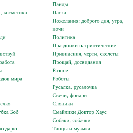
Панды
, косметика
Пасха
Пожелания: доброго дня, утра,
ночи
ди
Политика
Праздники патриотические
авствуй
Привидения, черти, скелеты
работа
Прощай, досвидания
ы
Разное
одов мира
Роботы
Русалка, русалочка
Свечи, фонари
дечко
Слоники
бка Боб
Смайлики Доктор Хаус
Собаки, собачки
агодарю
Танцы и музыка