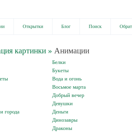
ии
Открытки
Блог
Поиск
Обрат
ция картинки
»
Анимации
Белки
Букеты
еты
Вода и огонь
Восьмое марта
Добрый вечер
Девушки
и города
Деньги
Динозавры
Драконы