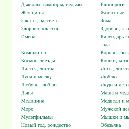
Дьяволы, вампиры, ведьмы
Единороги
Женщины
Животные
Закаты, рассветы
Зима
Здорово, классно
Здорово, кл
Имена
Календарь э
года
Компьютер
Коровы, бы
Космос, звезды
Кошки, котя
Листья, листва
Лисы, лисят
Луна и месяц
Люблю
Любовь, люблю
Люди и исто
Львы
Маша и мед
Медицина
Медведи и м
Море
Мужской ден
Мультфильмы
Мышки и м
Новый год, рождество
Обезьяна