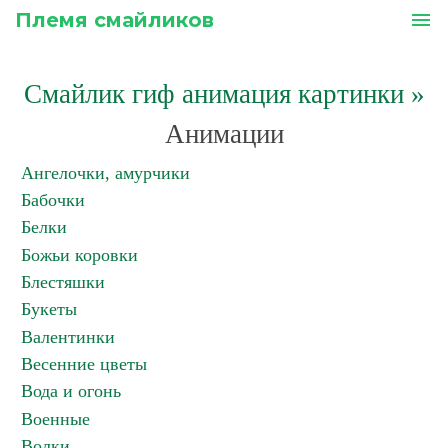
Племя смайликов
menu
Смайлик гиф анимация картинки
»
Анимации
Ангелочки, амурчики
Бабочки
Белки
Божьи коровки
Блестяшки
Букеты
Валентинки
Весенние цветы
Вода и огонь
Военные
Волки