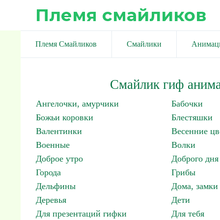
Племя смайликов
Племя Смайликов
Смайлики
Анимац
Смайлик гиф анима
Ангелочки, амурчики
Бабочки
Божьи коровки
Блестяшки
Валентинки
Весенние цв
Военные
Волки
Доброе утро
Доброго дня
Города
Грибы
Дельфины
Дома, замки 
Деревья
Дети
Для презентаций гифки
Для тебя