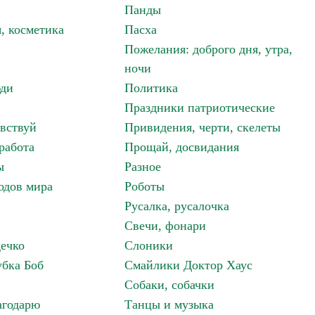
Панды
, косметика
Пасха
Пожелания: доброго дня, утра,
ночи
ди
Политика
Праздники патриотические
авствуй
Привидения, черти, скелеты
работа
Прощай, досвидания
ы
Разное
одов мира
Роботы
Русалка, русалочка
Свечи, фонари
дечко
Слоники
бка Боб
Смайлики Доктор Хаус
Собаки, собачки
агодарю
Танцы и музыка