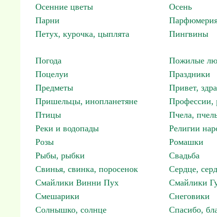
Осенние цветы
Осень
Парни
Парфюмерия
Петух, курочка, цыплята
Пингвины
Погода
Пожилые лю
Поцелуи
Праздники
Предметы
Привет, здр
Пришельцы, инопланетяне
Профессии, 
Птицы
Пчела, пчел
Реки и водопады
Религии нар
Розы
Ромашки
Рыбы, рыбки
Свадьба
Свинья, свинка, поросенок
Сердце, сер
Смайлики Винни Пух
Смайлики Гу
Смешарики
Снеговики
Солнышко, солнце
Спасибо, бл