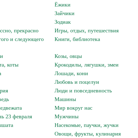
Ёжики
Зайчики
Зодиак
ассно, прекрасно
Игры, отдых, путешествия
того и следующего
Книги, библиотека
ки
Козы, овцы
та, коты
Крокодилы, лягушки, змеи
а
Лошади, кони
Любовь и поцелуи
рия
Люди и повседневность
ведь
Машины
едвежата
Мир вокруг нас
ь 23 февраля
Мужчины
ышата
Насекомые, паучки, жучки
Овощи, фрукты, кулинария