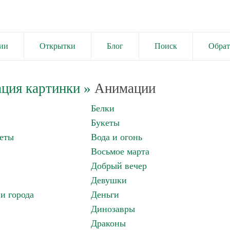
ии
Открытки
Блог
Поиск
Обрат
ция картинки
»
Анимации
Белки
Букеты
еты
Вода и огонь
Восьмое марта
Добрый вечер
Девушки
и города
Деньги
Динозавры
Драконы