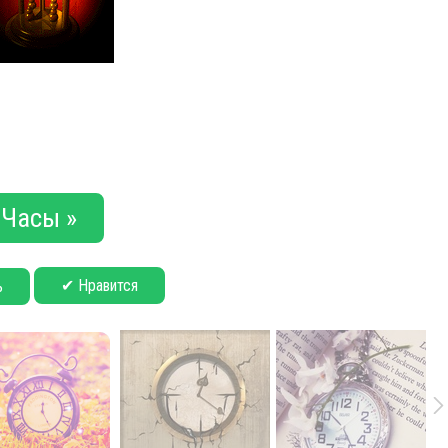
Часы »
✔ Нравится
ь