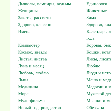
Дьяволы, вампиры, ведьмы
Единороги
Женщины
Животные
Закаты, рассветы
Зима
Здорово, классно
Здорово, кл
Имена
Календарь э
года
Компьютер
Коровы, бы
Космос, звезды
Кошки, котя
Листья, листва
Лисы, лисят
Луна и месяц
Люблю
Любовь, люблю
Люди и исто
Львы
Маша и мед
Медицина
Медведи и м
Море
Мужской ден
Мультфильмы
Мышки и м
Новый год, рождество
Обезьяна