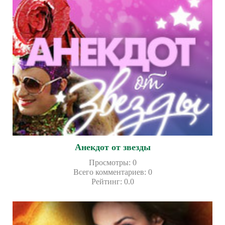
Анекдот от звезды
Просмотры
:
0
Всего комментариев
:
0
Рейтинг
:
0.0