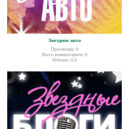
Звездное авто
Просмотры
:
0
Всего комментариев
:
0
Рейтинг
:
0.0