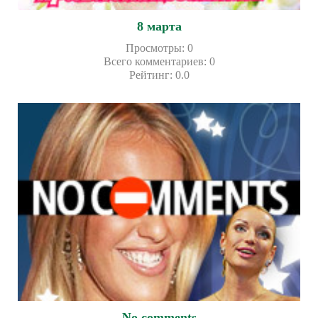
8 марта
Просмотры
:
0
Всего комментариев
:
0
Рейтинг
:
0.0
No comments