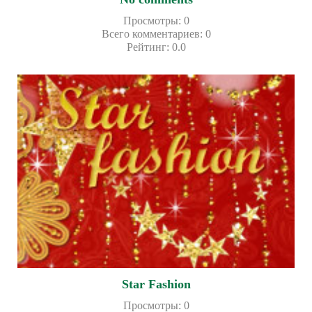
Просмотры
:
0
Всего комментариев
:
0
Рейтинг
:
0.0
Star Fashion
Просмотры
:
0