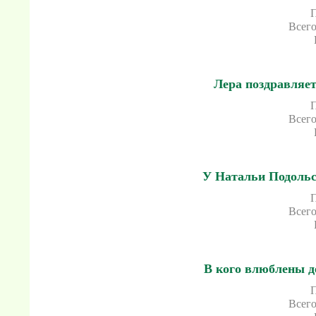
Всего
Лера поздравляет
Всего
У Натальи Подольс
Всего
В кого влюблены д
Всего