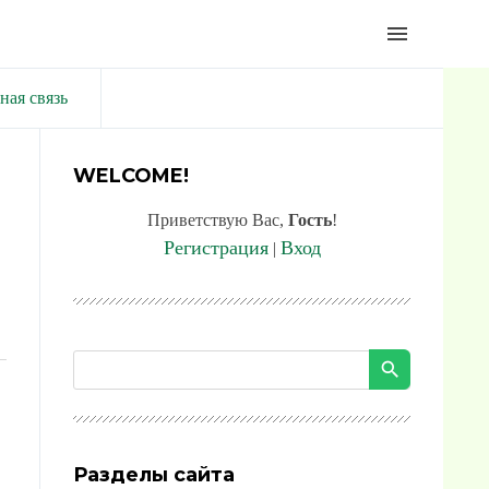
menu
ная связь
WELCOME!
Приветствую Вас
,
Гость
!
Регистрация
Вход
|
Разделы сайта