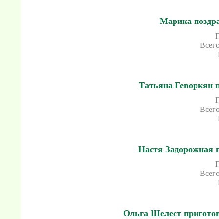
Марика поздра
Всего
Татьяна Геворкян 
Всего
Настя Задорожная 
Всего
Ольга Шелест приготов