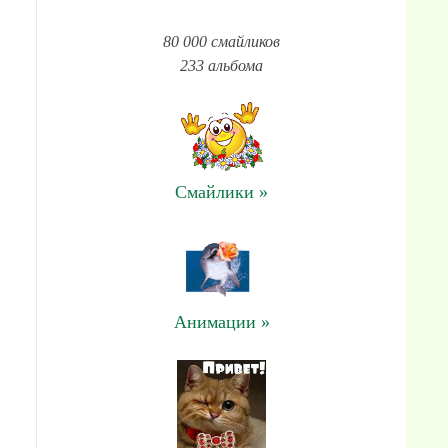
80 000 смайликов
233 альбома
Смайлики »
Анимации »