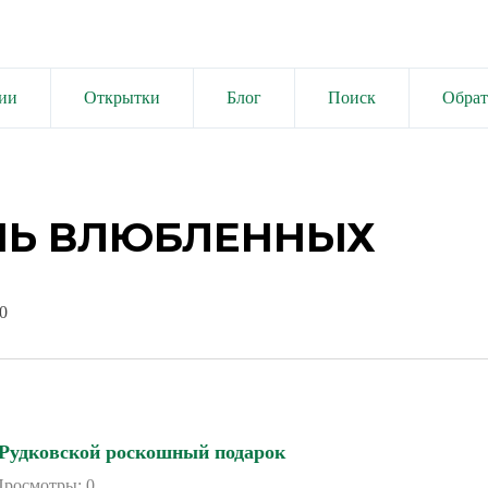
ии
Открытки
Блог
Поиск
Обрат
НЬ ВЛЮБЛЕННЫХ
.0
00:01:15
13 г. назад
Рудковской роскошный подарок
Просмотры
:
0