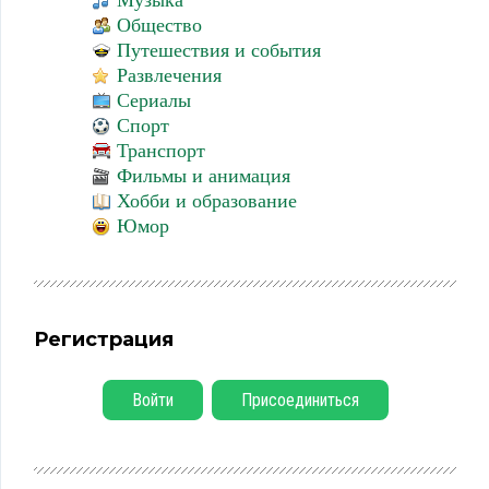
Музыка
Общество
Путешествия и события
Развлечения
Сериалы
Спорт
Транспорт
Фильмы и анимация
Хобби и образование
Юмор
Регистрация
Войти
Присоединиться