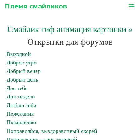
Племя смайликов
menu
Смайлик гиф анимация картинки
»
Открытки для форумов
Выходной
Доброе утро
Добрый вечер
Добрый день
Для тебя
Дни недели
Люблю тебя
Пожелания
Поздравляю
Поправляйся, выздоравливый скорей
Понедельник - день тяжелый