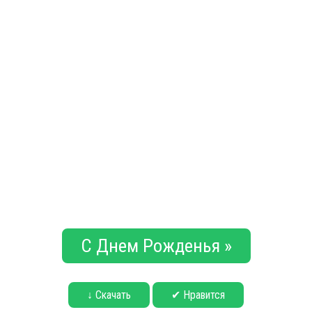
С Днем Рожденья »
↓ Скачать
✔ Нравится