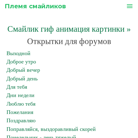
Племя смайликов
menu
Смайлик гиф анимация картинки
»
Открытки для форумов
Выходной
Доброе утро
Добрый вечер
Добрый день
Для тебя
Дни недели
Люблю тебя
Пожелания
Поздравляю
Поправляйся, выздоравливый скорей
Понедельник - день тяжелый