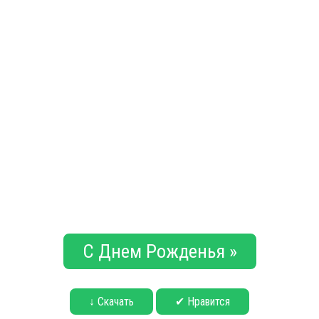
С Днем Рожденья »
↓ Скачать
✔ Нравится