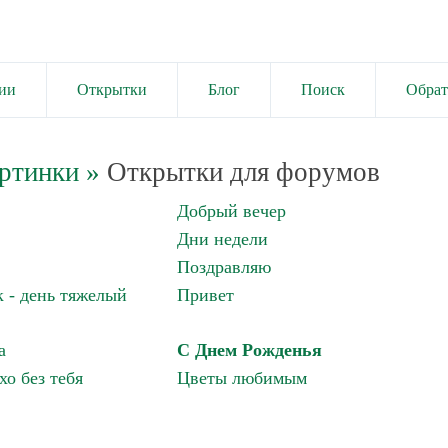
ии
Открытки
Блог
Поиск
Обрат
ртинки
»
Открытки для форумов
Добрый вечер
Дни недели
Поздравляю
 - день тяжелый
Привет
а
С Днем Рожденья
хо без тебя
Цветы любимым