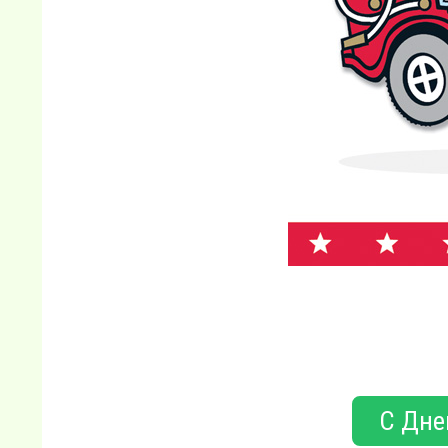
С Дне