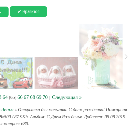
✔ Нравится
ь
3
64
66
67
68
69
70
Следующая »
[
65
]
|
жденья
» Открытка для мальчика. С днем рождения! Пожарная
x500 / 87.9Kb. Альбом: С Днем Рожденья. Добавлен: 05.08.2019.
смотров: 680.