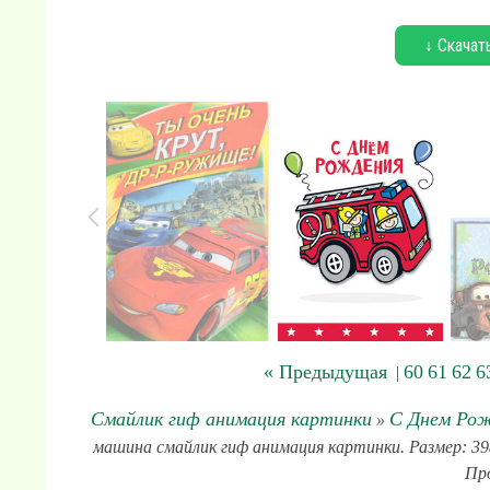
↓ Скачат
« Предыдущая
60
61
62
6
|
Смайлик гиф анимация картинки
С Днем Ро
»
машина смайлик гиф анимация картинки. Размер: 398
Про