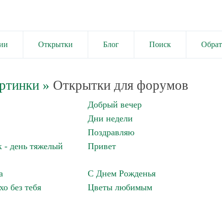
ии
Открытки
Блог
Поиск
Обрат
ртинки
»
Открытки для форумов
Добрый вечер
Дни недели
Поздравляю
 - день тяжелый
Привет
а
С Днем Рожденья
хо без тебя
Цветы любимым