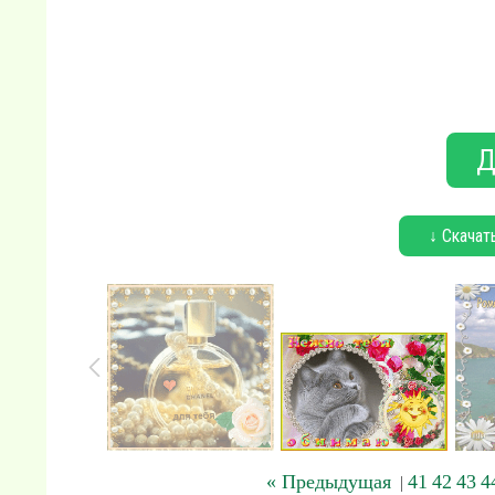
Д
↓ Скачат
« Предыдущая
41
42
43
4
|