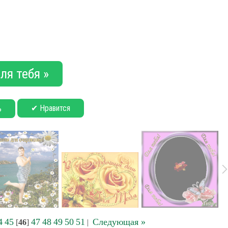
ля тебя »
✔ Нравится
ь
4
45
47
48
49
50
51
Следующая »
[
46
]
|