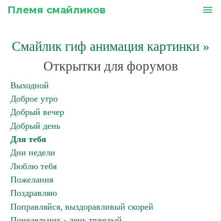
Племя смайликов
menu
Смайлик гиф анимация картинки
»
Открытки для форумов
Выходной
Доброе утро
Добрый вечер
Добрый день
Для тебя
Дни недели
Люблю тебя
Пожелания
Поздравляю
Поправляйся, выздоравливый скорей
Понедельник - день тяжелый