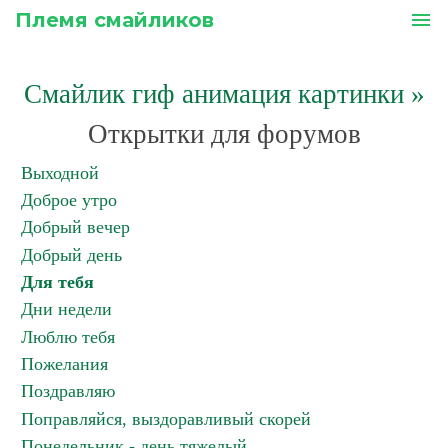
Племя смайликов
menu
Смайлик гиф анимация картинки
»
Открытки для форумов
Выходной
Доброе утро
Добрый вечер
Добрый день
Для тебя
Дни недели
Люблю тебя
Пожелания
Поздравляю
Поправляйся, выздоравливый скорей
Понедельник - день тяжелый