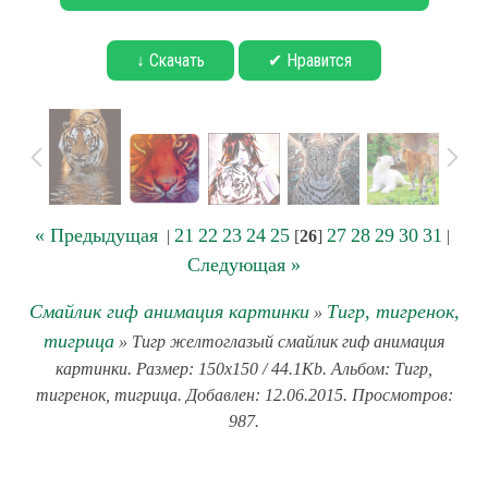
↓ Скачать
✔ Нравится
« Предыдущая
21
22
23
24
25
27
28
29
30
31
|
[
26
]
|
Следующая »
Смайлик гиф анимация картинки
Тигр, тигренок,
»
тигрица
» Тигр желтоглазый смайлик гиф анимация
картинки. Размер: 150x150 / 44.1Kb. Альбом: Тигр,
тигренок, тигрица. Добавлен: 12.06.2015. Просмотров:
987.