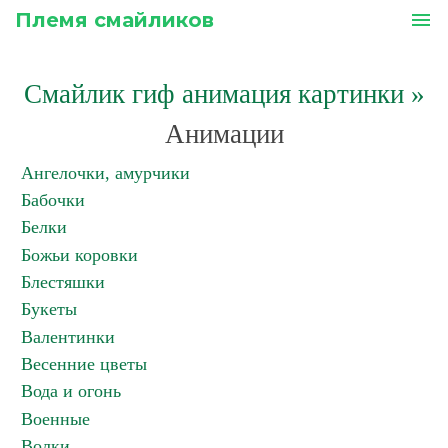
Племя смайликов
menu
Смайлик гиф анимация картинки
»
Анимации
Ангелочки, амурчики
Бабочки
Белки
Божьи коровки
Блестяшки
Букеты
Валентинки
Весенние цветы
Вода и огонь
Военные
Волки