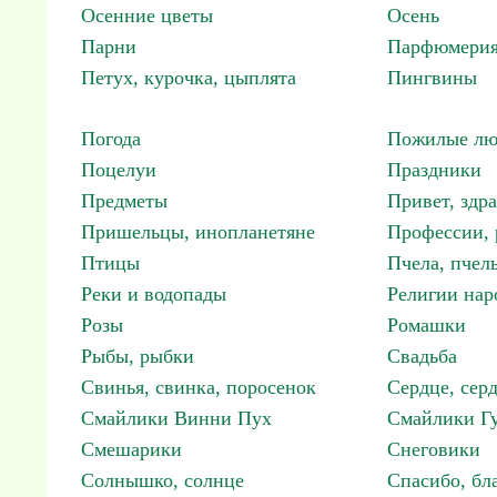
Осенние цветы
Осень
Парни
Парфюмерия
Петух, курочка, цыплята
Пингвины
Погода
Пожилые лю
Поцелуи
Праздники
Предметы
Привет, здр
Пришельцы, инопланетяне
Профессии, 
Птицы
Пчела, пчел
Реки и водопады
Религии нар
Розы
Ромашки
Рыбы, рыбки
Свадьба
Свинья, свинка, поросенок
Сердце, сер
Смайлики Винни Пух
Смайлики Гу
Смешарики
Снеговики
Солнышко, солнце
Спасибо, бл