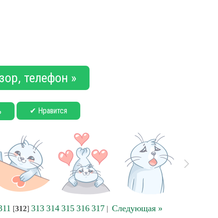
зор, телефон »
✔ Нравится
ь
311
313
314
315
316
317
Следующая »
[
312
]
|