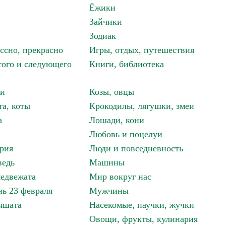
Ёжики
Зайчики
Зодиак
ассно, прекрасно
Игры, отдых, путешествия
того и следующего
Книги, библиотека
ки
Козы, овцы
та, коты
Крокодилы, лягушки, змеи
а
Лошади, кони
Любовь и поцелуи
рия
Люди и повседневность
ведь
Машины
едвежата
Мир вокруг нас
ь 23 февраля
Мужчины
ышата
Насекомые, паучки, жучки
Овощи, фрукты, кулинария