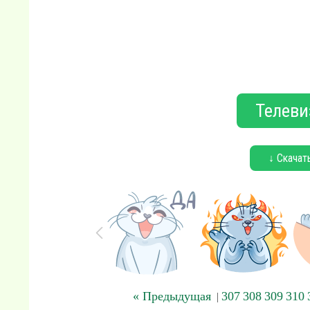
Телеви
↓ Скачат
« Предыдущая
307
308
309
310
|