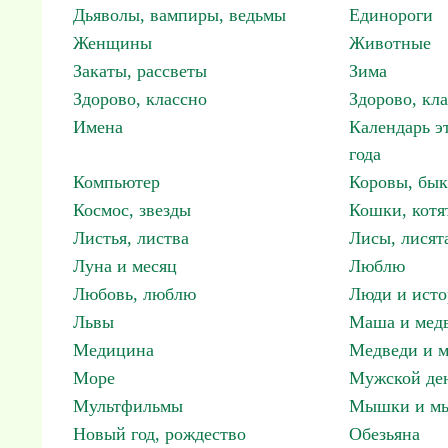
Дьяволы, вампиры, ведьмы
Единороги
Женщины
Животные
Закаты, рассветы
Зима
Здорово, классно
Здорово, кл
Имена
Календарь э
года
Компьютер
Коровы, бы
Космос, звезды
Кошки, котя
Листья, листва
Лисы, лисят
Луна и месяц
Люблю
Любовь, люблю
Люди и исто
Львы
Маша и мед
Медицина
Медведи и м
Море
Мужской ден
Мультфильмы
Мышки и м
Новый год, рождество
Обезьяна