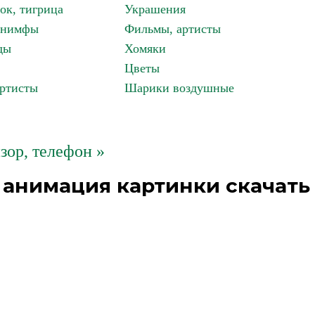
ок, тигрица
Украшения
, нимфы
Фильмы, артисты
ды
Хомяки
Цветы
артисты
Шарики воздушные
зор, телефон »
 анимация картинки скачать