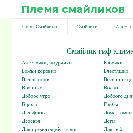
Племя смайликов
Племя Смайликов
Смайлики
Анимац
Смайлик гиф анима
Ангелочки, амурчики
Бабочки
Божьи коровки
Блестяшки
Валентинки
Весенние цв
Военные
Волки
Доброе утро
Доброго дня
Города
Грибы
Дельфины
Дома, замки 
Деревья
Дети
Для презентаций гифки
Для тебя