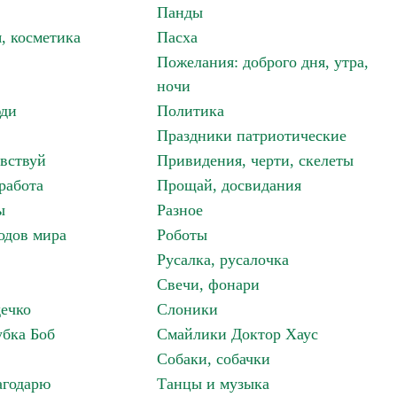
Панды
, косметика
Пасха
Пожелания: доброго дня, утра,
ночи
ди
Политика
Праздники патриотические
авствуй
Привидения, черти, скелеты
работа
Прощай, досвидания
ы
Разное
одов мира
Роботы
Русалка, русалочка
Свечи, фонари
дечко
Слоники
бка Боб
Смайлики Доктор Хаус
Собаки, собачки
агодарю
Танцы и музыка