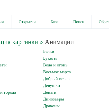
ии
Открытки
Блог
Поиск
Обрат
ция картинки
»
Анимации
Белки
Букеты
еты
Вода и огонь
Восьмое марта
Добрый вечер
Девушки
и города
Деньги
Динозавры
Драконы