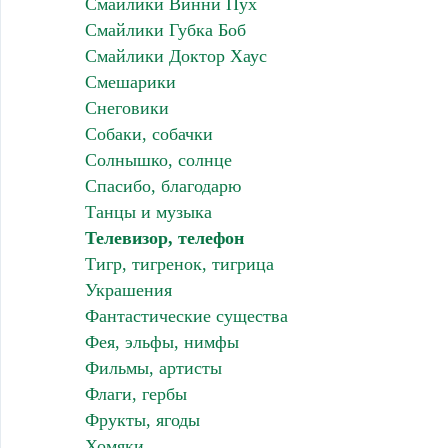
Смайлики Винни Пух
Смайлики Губка Боб
Смайлики Доктор Хаус
Смешарики
Снеговики
Собаки, собачки
Солнышко, солнце
Спасибо, благодарю
Танцы и музыка
Телевизор, телефон
Тигр, тигренок, тигрица
Украшения
Фантастические существа
Фея, эльфы, нимфы
Фильмы, артисты
Флаги, гербы
Фрукты, ягоды
Хомяки