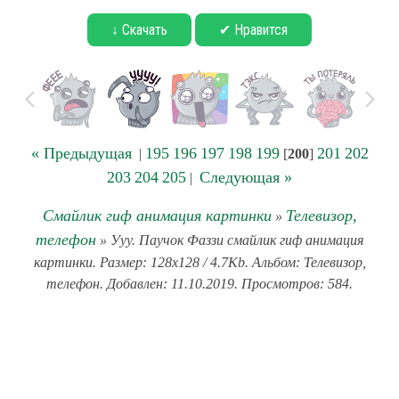
↓ Скачать
✔ Нравится
« Предыдущая
195
196
197
198
199
201
202
|
[
200
]
203
204
205
Следующая »
|
Смайлик гиф анимация картинки
Телевизор,
»
телефон
» Ууу. Паучок Фаззи смайлик гиф анимация
картинки. Размер: 128x128 / 4.7Kb. Альбом: Телевизор,
телефон. Добавлен: 11.10.2019. Просмотров: 584.