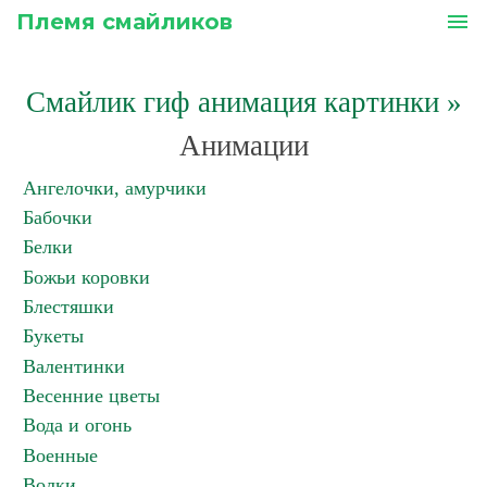
Племя смайликов
menu
Смайлик гиф анимация картинки
»
Анимации
Ангелочки, амурчики
Бабочки
Белки
Божьи коровки
Блестяшки
Букеты
Валентинки
Весенние цветы
Вода и огонь
Военные
Волки