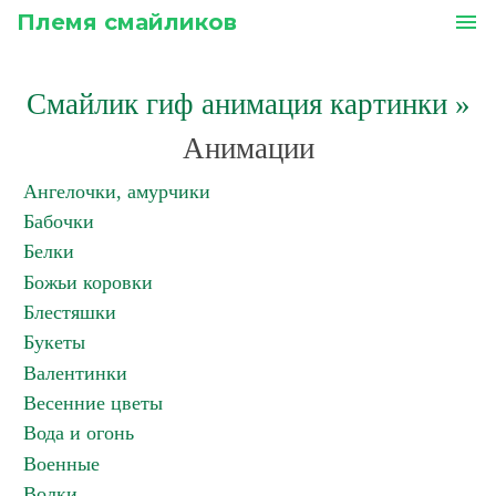
Племя смайликов
menu
Смайлик гиф анимация картинки
»
Анимации
Ангелочки, амурчики
Бабочки
Белки
Божьи коровки
Блестяшки
Букеты
Валентинки
Весенние цветы
Вода и огонь
Военные
Волки