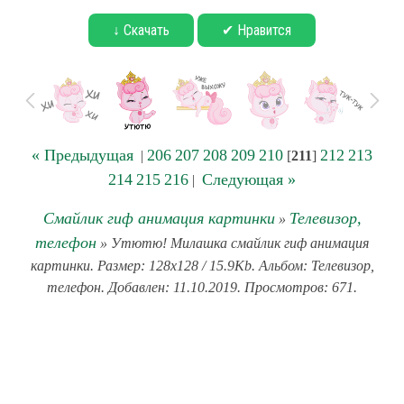
↓ Скачать
✔ Нравится
« Предыдущая
206
207
208
209
210
212
213
|
[
211
]
214
215
216
Следующая »
|
Смайлик гиф анимация картинки
Телевизор,
»
телефон
» Утютю! Милашка смайлик гиф анимация
картинки. Размер: 128x128 / 15.9Kb. Альбом: Телевизор,
телефон. Добавлен: 11.10.2019. Просмотров: 671.