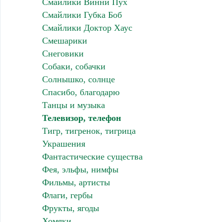
Смайлики Винни Пух
Смайлики Губка Боб
Смайлики Доктор Хаус
Смешарики
Снеговики
Собаки, собачки
Солнышко, солнце
Спасибо, благодарю
Танцы и музыка
Телевизор, телефон
Тигр, тигренок, тигрица
Украшения
Фантастические существа
Фея, эльфы, нимфы
Фильмы, артисты
Флаги, гербы
Фрукты, ягоды
Хомяки