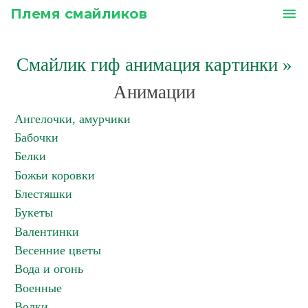
Племя смайликов
menu
Смайлик гиф анимация картинки
»
Анимации
Ангелочки, амурчики
Бабочки
Белки
Божьи коровки
Блестяшки
Букеты
Валентинки
Весенние цветы
Вода и огонь
Военные
Волки