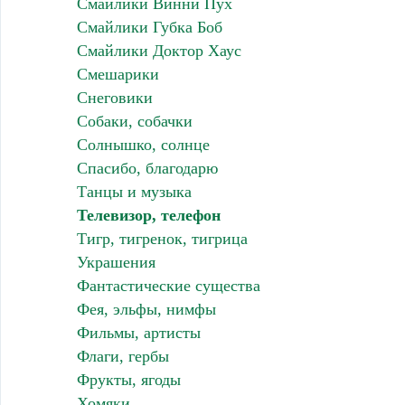
Смайлики Винни Пух
Смайлики Губка Боб
Смайлики Доктор Хаус
Смешарики
Снеговики
Собаки, собачки
Солнышко, солнце
Спасибо, благодарю
Танцы и музыка
Телевизор, телефон
Тигр, тигренок, тигрица
Украшения
Фантастические существа
Фея, эльфы, нимфы
Фильмы, артисты
Флаги, гербы
Фрукты, ягоды
Хомяки