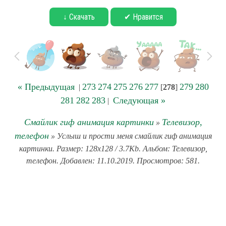
↓ Скачать
✔ Нравится
« Предыдущая
273
274
275
276
277
279
280
|
[
278
]
281
282
283
Следующая »
|
Смайлик гиф анимация картинки
Телевизор,
»
телефон
» Услыш и прости меня смайлик гиф анимация
картинки. Размер: 128x128 / 3.7Kb. Альбом: Телевизор,
телефон. Добавлен: 11.10.2019. Просмотров: 581.