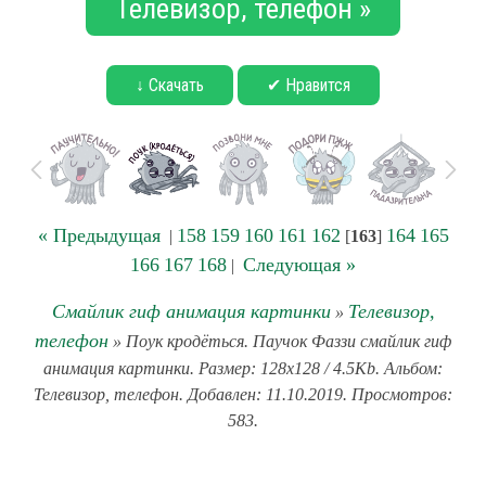
Телевизор, телефон »
↓ Скачать
✔ Нравится
« Предыдущая
158
159
160
161
162
164
165
|
[
163
]
166
167
168
Следующая »
|
Смайлик гиф анимация картинки
Телевизор,
»
телефон
» Поук кродёться. Паучок Фаззи смайлик гиф
анимация картинки. Размер: 128x128 / 4.5Kb. Альбом:
Телевизор, телефон. Добавлен: 11.10.2019. Просмотров:
583.