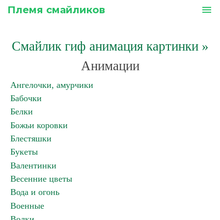
Племя смайликов
menu
Смайлик гиф анимация картинки
»
Анимации
Ангелочки, амурчики
Бабочки
Белки
Божьи коровки
Блестяшки
Букеты
Валентинки
Весенние цветы
Вода и огонь
Военные
Волки