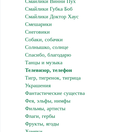
Смайлики Винни Пух
Смайлики Губка Боб
Смайлики Доктор Хаус
Смешарики
Снеговики
Собаки, собачки
Солнышко, солнце
Спасибо, благодарю
Танцы и музыка
Телевизор, телефон
Тигр, тигренок, тигрица
Украшения
Фантастические существа
Фея, эльфы, нимфы
Фильмы, артисты
Флаги, гербы
Фрукты, ягоды
Хомяки