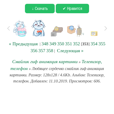
↓ Скачать
✔ Нравится
« Предыдущая
348
349
350
351
352
354
355
|
[
353
]
356
357
358
Следующая »
|
Смайлик гиф анимация картинки
Телевизор,
»
телефон
» Любящее сердечко смайлик гиф анимация
картинки. Размер: 128x128 / 4.6Kb. Альбом: Телевизор,
телефон. Добавлен: 11.10.2019. Просмотров: 606.