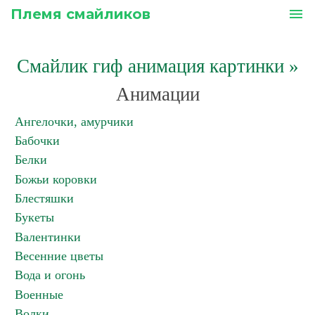
Племя смайликов
menu
Смайлик гиф анимация картинки
»
Анимации
Ангелочки, амурчики
Бабочки
Белки
Божьи коровки
Блестяшки
Букеты
Валентинки
Весенние цветы
Вода и огонь
Военные
Волки