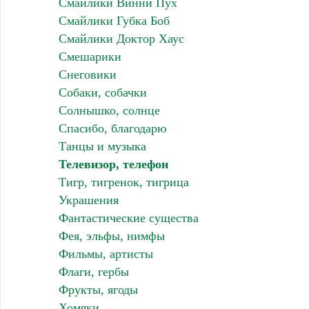
Смайлики Винни Пух
Смайлики Губка Боб
Смайлики Доктор Хаус
Смешарики
Снеговики
Собаки, собачки
Солнышко, солнце
Спасибо, благодарю
Танцы и музыка
Телевизор, телефон
Тигр, тигренок, тигрица
Украшения
Фантастические существа
Фея, эльфы, нимфы
Фильмы, артисты
Флаги, гербы
Фрукты, ягоды
Хомяки