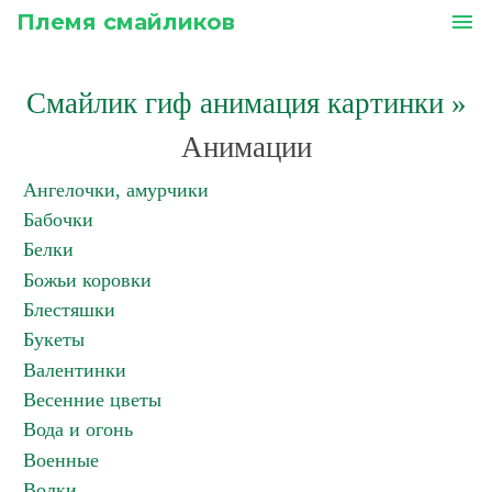
Племя смайликов
menu
Смайлик гиф анимация картинки
»
Анимации
Ангелочки, амурчики
Бабочки
Белки
Божьи коровки
Блестяшки
Букеты
Валентинки
Весенние цветы
Вода и огонь
Военные
Волки