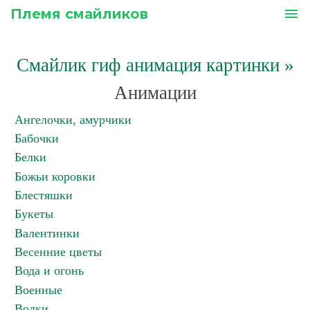
Племя смайликов
menu
Смайлик гиф анимация картинки
»
Анимации
Ангелочки, амурчики
Бабочки
Белки
Божьи коровки
Блестяшки
Букеты
Валентинки
Весенние цветы
Вода и огонь
Военные
Волки