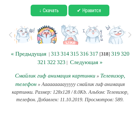
↓ Скачать
✔ Нравится
« Предыдущая
313
314
315
316
317
319
320
|
[
318
]
321
322
323
Следующая »
|
Смайлик гиф анимация картинки
Телевизор,
»
телефон
» Аааааааааууууу смайлик гиф анимация
картинки. Размер: 128x128 / 8.0Kb. Альбом: Телевизор,
телефон. Добавлен: 11.10.2019. Просмотров: 589.