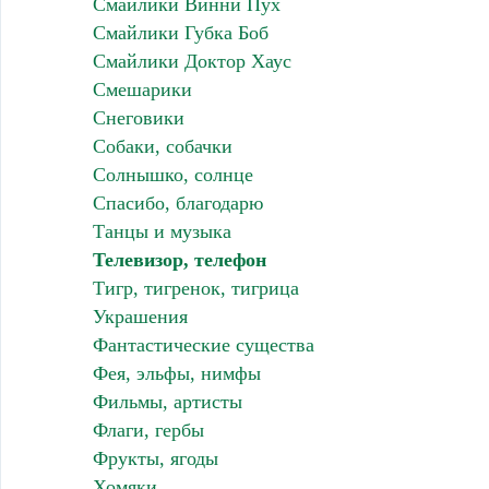
Смайлики Винни Пух
Смайлики Губка Боб
Смайлики Доктор Хаус
Смешарики
Снеговики
Собаки, собачки
Солнышко, солнце
Спасибо, благодарю
Танцы и музыка
Телевизор, телефон
Тигр, тигренок, тигрица
Украшения
Фантастические существа
Фея, эльфы, нимфы
Фильмы, артисты
Флаги, гербы
Фрукты, ягоды
Хомяки