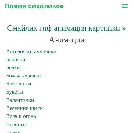
Племя смайликов
menu
Смайлик гиф анимация картинки
»
Анимации
Ангелочки, амурчики
Бабочки
Белки
Божьи коровки
Блестяшки
Букеты
Валентинки
Весенние цветы
Вода и огонь
Военные
Волки