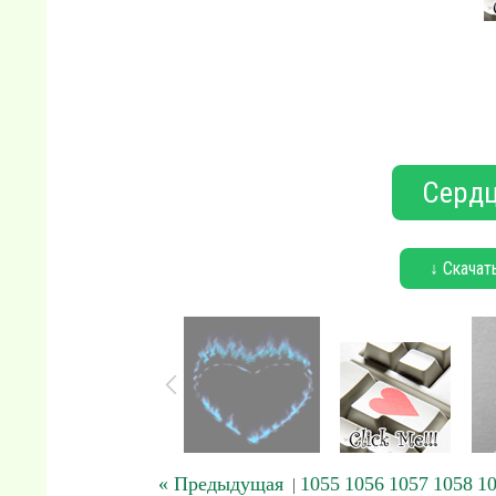
Сердц
↓ Скачат
« Предыдущая
1055
1056
1057
1058
1
|