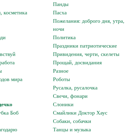
Панды
, косметика
Пасха
Пожелания: доброго дня, утра,
ночи
ди
Политика
Праздники патриотические
авствуй
Привидения, черти, скелеты
работа
Прощай, досвидания
ы
Разное
одов мира
Роботы
Русалка, русалочка
Свечи, фонари
дечко
Слоники
бка Боб
Смайлики Доктор Хаус
Собаки, собачки
агодарю
Танцы и музыка