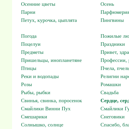
Осенние цветы
Осень
Парни
Парфюмерия
Петух, курочка, цыплята
Пингвины
Погода
Пожилые лю
Поцелуи
Праздники
Предметы
Привет, здр
Пришельцы, инопланетяне
Профессии, 
Птицы
Пчела, пчел
Реки и водопады
Религии нар
Розы
Ромашки
Рыбы, рыбки
Свадьба
Свинья, свинка, поросенок
Сердце, сер
Смайлики Винни Пух
Смайлики Гу
Смешарики
Снеговики
Солнышко, солнце
Спасибо, бл