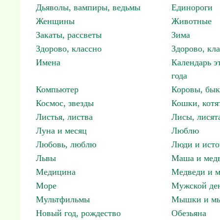
Дьяволы, вампиры, ведьмы
Единороги
Женщины
Животные
Закаты, рассветы
Зима
Здорово, классно
Здорово, кл
Имена
Календарь э
года
Компьютер
Коровы, бы
Космос, звезды
Кошки, котя
Листья, листва
Лисы, лисят
Луна и месяц
Люблю
Любовь, люблю
Люди и исто
Львы
Маша и мед
Медицина
Медведи и м
Море
Мужской ден
Мультфильмы
Мышки и м
Новый год, рождество
Обезьяна