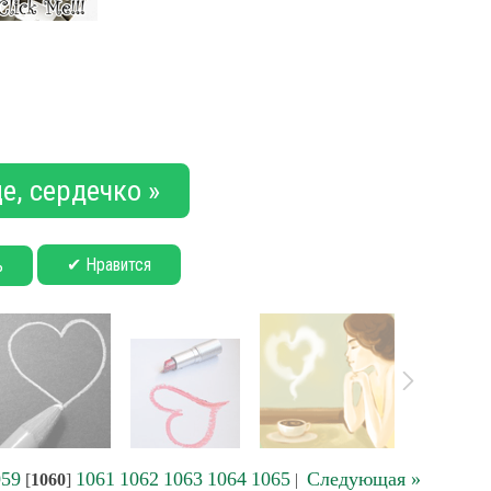
е, сердечко »
✔ Нравится
ь
059
1061
1062
1063
1064
1065
Следующая »
[
1060
]
|