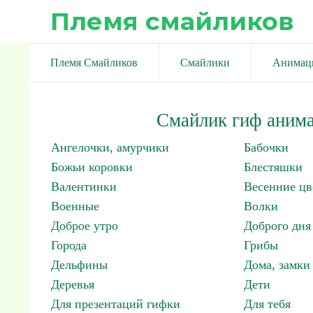
Племя смайликов
Племя Смайликов
Смайлики
Анимац
Смайлик гиф анима
Ангелочки, амурчики
Бабочки
Божьи коровки
Блестяшки
Валентинки
Весенние цв
Военные
Волки
Доброе утро
Доброго дня
Города
Грибы
Дельфины
Дома, замки 
Деревья
Дети
Для презентаций гифки
Для тебя