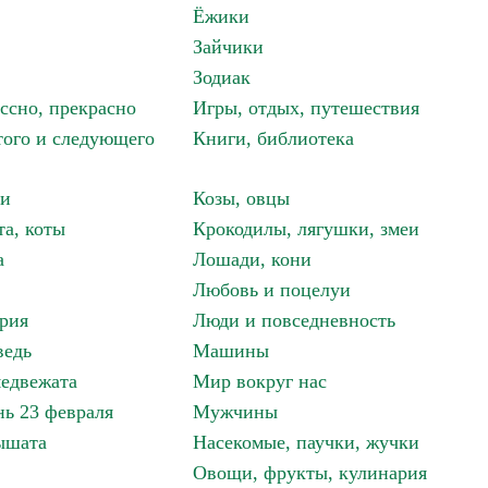
Ёжики
Зайчики
Зодиак
ассно, прекрасно
Игры, отдых, путешествия
того и следующего
Книги, библиотека
ки
Козы, овцы
та, коты
Крокодилы, лягушки, змеи
а
Лошади, кони
Любовь и поцелуи
рия
Люди и повседневность
ведь
Машины
едвежата
Мир вокруг нас
ь 23 февраля
Мужчины
ышата
Насекомые, паучки, жучки
Овощи, фрукты, кулинария