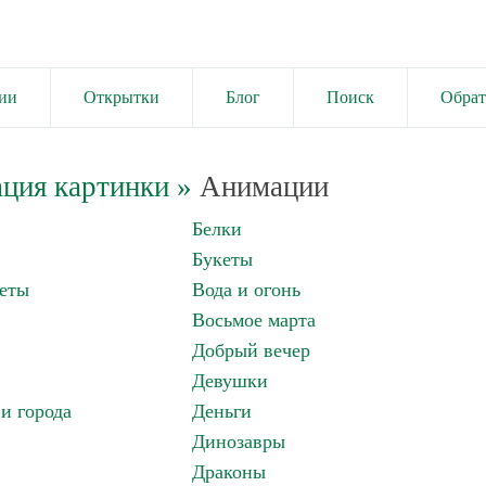
ии
Открытки
Блог
Поиск
Обрат
ция картинки
»
Анимации
Белки
Букеты
еты
Вода и огонь
Восьмое марта
Добрый вечер
Девушки
и города
Деньги
Динозавры
Драконы