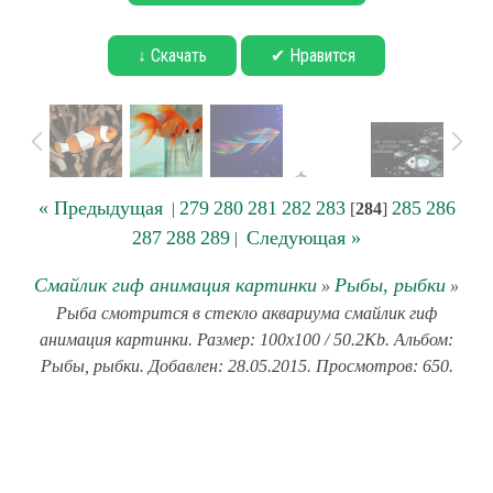
↓ Скачать
✔ Нравится
« Предыдущая
279
280
281
282
283
285
286
|
[
284
]
287
288
289
Следующая »
|
Смайлик гиф анимация картинки
Рыбы, рыбки
»
»
Рыба смотрится в стекло аквариума смайлик гиф
анимация картинки. Размер: 100x100 / 50.2Kb. Альбом:
Рыбы, рыбки. Добавлен: 28.05.2015. Просмотров: 650.