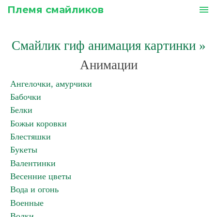
Племя смайликов
menu
Смайлик гиф анимация картинки
»
Анимации
Ангелочки, амурчики
Бабочки
Белки
Божьи коровки
Блестяшки
Букеты
Валентинки
Весенние цветы
Вода и огонь
Военные
Волки