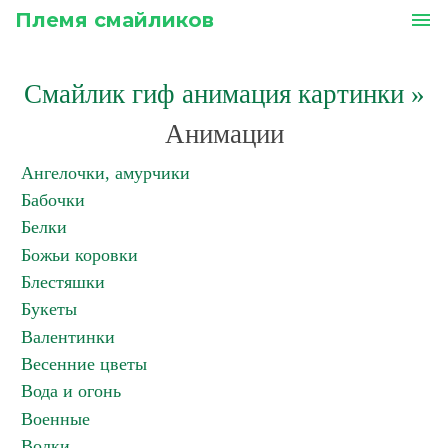
Племя смайликов
menu
Смайлик гиф анимация картинки
»
Анимации
Ангелочки, амурчики
Бабочки
Белки
Божьи коровки
Блестяшки
Букеты
Валентинки
Весенние цветы
Вода и огонь
Военные
Волки