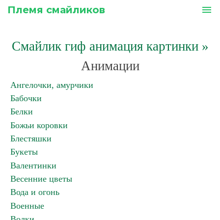
Племя смайликов
menu
Смайлик гиф анимация картинки
»
Анимации
Ангелочки, амурчики
Бабочки
Белки
Божьи коровки
Блестяшки
Букеты
Валентинки
Весенние цветы
Вода и огонь
Военные
Волки