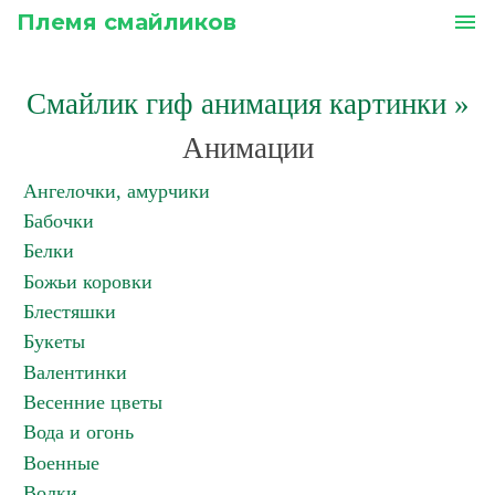
Племя смайликов
menu
Смайлик гиф анимация картинки
»
Анимации
Ангелочки, амурчики
Бабочки
Белки
Божьи коровки
Блестяшки
Букеты
Валентинки
Весенние цветы
Вода и огонь
Военные
Волки