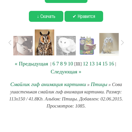
↓ Скачать
✔ Нравится
« Предыдущая
6
7
8
9
10
12
13
14
15
16
|
[
11
]
|
Следующая »
Смайлик гиф анимация картинки
Птицы
»
» Сова
ушастенькая смайлик гиф анимация картинки. Размер:
113x150 / 41.8Kb. Альбом: Птицы. Добавлен: 02.06.2015.
Просмотров: 1085.