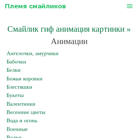
Племя смайликов
menu
Смайлик гиф анимация картинки
»
Анимации
Ангелочки, амурчики
Бабочки
Белки
Божьи коровки
Блестяшки
Букеты
Валентинки
Весенние цветы
Вода и огонь
Военные
Волки