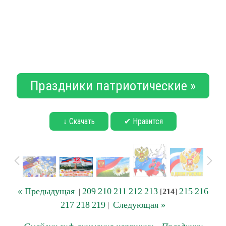
Праздники патриотические »
↓ Скачать
✔ Нравится
« Предыдущая
209
210
211
212
213
215
216
|
[
214
]
217
218
219
Следующая »
|