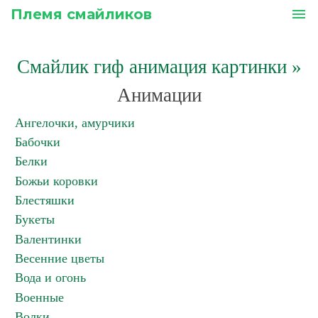
Племя смайликов
menu
Смайлик гиф анимация картинки
»
Анимации
Ангелочки, амурчики
Бабочки
Белки
Божьи коровки
Блестяшки
Букеты
Валентинки
Весенние цветы
Вода и огонь
Военные
Волки