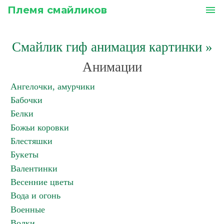
Племя смайликов
menu
Смайлик гиф анимация картинки
»
Анимации
Ангелочки, амурчики
Бабочки
Белки
Божьи коровки
Блестяшки
Букеты
Валентинки
Весенние цветы
Вода и огонь
Военные
Волки